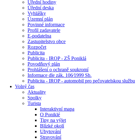
Úřední hodiny
Úřední deska
Vyhlášky
Územní plán
Povinné informace
Profil zadavatele
E-podatelna
Zastupitelstvo obce
Rozpočet
Publicita
Publicita - IROP - ZŠ Poniklá
Povodňový plán
Prohlášení o ochraně soukromí
Informace dle zák. 106⁄1999 Sb.
Publicita - IROP - automobil pro pečovatelskou službu
Volný čas
Aktuality
Spolky
Turista
Interaktivní mapa
O Poniklé
Tipy na výlet
Blízké okolí
Ubytování
Stravování