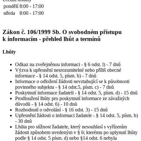
pondělí
8:00 - 17:00
středa
8:00 - 17:00
Zákon č. 106/1999 Sb. O svobodném přístupu
k informacím - přehled lhůt a termínů
Lhůty
Odkaz na zveřejněnou informaci - § 6 odst. l) - 7 dnů
Výzva k upřesnění nesrozumitelné nebo příliš obecné
informace - § 14 odst. 5, písm. b) - 7 dnů
Informace o odložení žádosti nevztahující se k působnosti
povinného subjektu - § 14 odst.5, písm. c) - 7 dnů
Poskytnutí informace žadateli - § 14 odst. 5, písm. d) - 15 dnů
Prodloužení lhůty pro poskytnutí informace ze závažných
důvodů - § 14 odst. 6) - 10 dnů
Rozhodnutí o odvolání - § 16 odst. 3) - 15 dnů
Upřesnění žádosti o informaci žadatele - § 14 odst. 5, písm. b)
- 30 dnů
Lhůta pro stížnost žadatele, který nesouhlasí s vyřízením
žádosti způsobem uvedeným v § 6; kterému po uplynutí lhůty
podle § 14 odst. 5 písm. d) nebo §14 odst. 6 nebyla