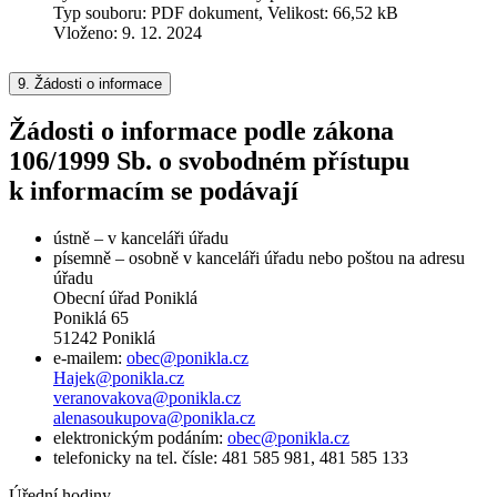
Typ souboru: PDF dokument, Velikost: 66,52 kB
Vloženo:
9. 12. 2024
9.
Žádosti o informace
Žádosti o informace podle zákona
106/1999 Sb. o svobodném přístupu
k informacím se podávají
ústně – v kanceláři úřadu
písemně – osobně v kanceláři úřadu nebo poštou na adresu
úřadu
Obecní úřad Poniklá
Poniklá 65
51242 Poniklá
e-mailem:
obec@ponikla.cz
Hajek@ponikla.cz
veranovakova@ponikla.cz
alenasoukupova@ponikla.cz
elektronickým podáním:
obec@ponikla.cz
telefonicky na tel. čísle: 481 585 981, 481 585 133
Úřední hodiny