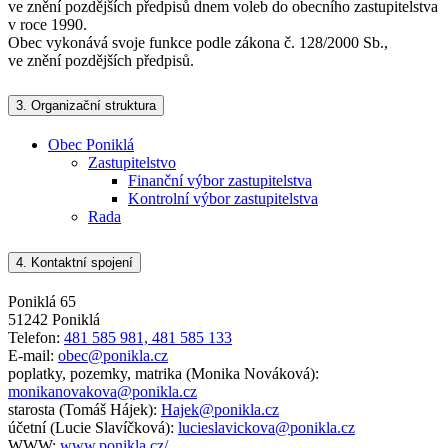
ve znění pozdějších předpisů dnem voleb do obecního zastupitelstva
v roce 1990.
Obec vykonává svoje funkce podle zákona č. 128/2000 Sb.,
ve znění pozdějších předpisů.
3.
Organizační struktura
Obec Poniklá
Zastupitelstvo
Finanční výbor zastupitelstva
Kontrolní výbor zastupitelstva
Rada
4.
Kontaktní spojení
Poniklá 65
51242 Poniklá
Telefon:
481 585 981, 481 585 133
E-mail:
obec@ponikla.cz
poplatky, pozemky, matrika (Monika Nováková):
monikanovakova@ponikla.cz
starosta (Tomáš Hájek):
Hajek@ponikla.cz
účetní (Lucie Slavíčková):
lucieslavickova@ponikla.cz
WWW:
www.ponikla.cz/