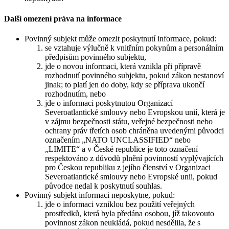
Další omezení práva na informace
Povinný subjekt může omezit poskytnutí informace, pokud:
se vztahuje výlučně k vnitřním pokynům a personálním
předpisům povinného subjektu,
jde o novou informaci, která vznikla při přípravě
rozhodnutí povinného subjektu, pokud zákon nestanoví
jinak; to platí jen do doby, kdy se příprava ukončí
rozhodnutím, nebo
jde o informaci poskytnutou Organizací
Severoatlantické smlouvy nebo Evropskou unií, která je
v zájmu bezpečnosti státu, veřejné bezpečnosti nebo
ochrany práv třetích osob chráněna uvedenými původci
označením „NATO UNCLASSIFIED“ nebo
„LIMITE“ a v České republice je toto označení
respektováno z důvodů plnění povinností vyplývajících
pro Českou republiku z jejího členství v Organizaci
Severoatlantické smlouvy nebo Evropské unii, pokud
původce nedal k poskytnutí souhlas.
Povinný subjekt informaci neposkytne, pokud:
jde o informaci vzniklou bez použití veřejných
prostředků, která byla předána osobou, jíž takovouto
povinnost zákon neukládá, pokud nesdělila, že s