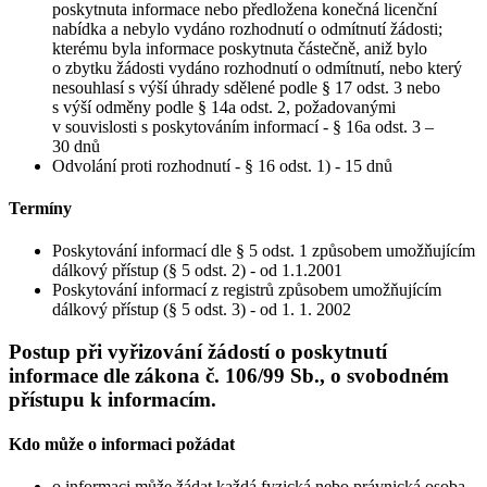
poskytnuta informace nebo předložena konečná licenční
nabídka a nebylo vydáno rozhodnutí o odmítnutí žádosti;
kterému byla informace poskytnuta částečně, aniž bylo
o zbytku žádosti vydáno rozhodnutí o odmítnutí, nebo který
nesouhlasí s výší úhrady sdělené podle § 17 odst. 3 nebo
s výší odměny podle § 14a odst. 2, požadovanými
v souvislosti s poskytováním informací - § 16a odst. 3 –
30 dnů
Odvolání proti rozhodnutí - § 16 odst. 1) - 15 dnů
Termíny
Poskytování informací dle § 5 odst. 1 způsobem umožňujícím
dálkový přístup (§ 5 odst. 2) - od 1.1.2001
Poskytování informací z registrů způsobem umožňujícím
dálkový přístup (§ 5 odst. 3) - od 1. 1. 2002
Postup při vyřizování žádostí o poskytnutí
informace dle zákona č. 106/99 Sb., o svobodném
přístupu k informacím.
Kdo může o informaci požádat
o informaci může žádat každá fyzická nebo právnická osoba,