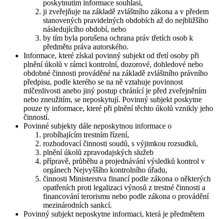
poskytnutím informace souhlasí,
ji zveřejňuje na základě zvláštního zákona a v předem
stanovených pravidelných obdobích až do nejbližšího
následujícího období, nebo
by tím byla porušena ochrana práv třetích osob k
předmětu práva autorského.
Informace, které získal povinný subjekt od třetí osoby při
plnění úkolů v rámci kontrolní, dozorové, dohledové nebo
obdobné činnosti prováděné na základě zvláštního právního
předpisu, podle kterého se na ně vztahuje povinnost
mlčenlivosti anebo jiný postup chránící je před zveřejněním
nebo zneužitím, se neposkytují. Povinný subjekt poskytne
pouze ty informace, které při plnění těchto úkolů vznikly jeho
činností.
Povinné subjekty dále neposkytnou informace o
probíhajícím trestním řízení,
rozhodovací činnosti soudů, s výjimkou rozsudků,
plnění úkolů zpravodajských služeb
přípravě, průběhu a projednávání výsledků kontrol v
orgánech Nejvyššího kontrolního úřadu,
činnosti Ministerstva financí podle zákona o některých
opatřeních proti legalizaci výnosů z trestné činnosti a
financování terorismu nebo podle zákona o provádění
mezinárodních sankcí.
Povinný subjekt neposkytne informaci, která je předmětem