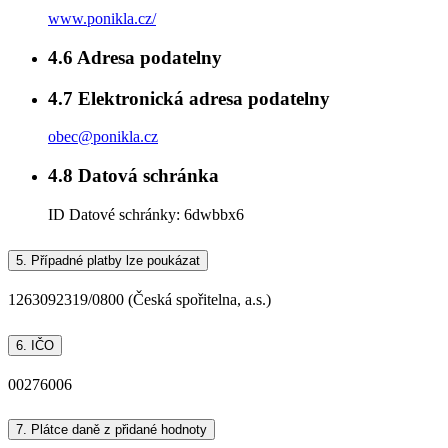
www.ponikla.cz/
4.6
Adresa podatelny
4.7
Elektronická adresa podatelny
obec@ponikla.cz
4.8
Datová schránka
ID Datové schránky:
6dwbbx6
5.
Případné platby lze poukázat
1263092319/0800 (Česká spořitelna, a.s.)
6.
IČO
00276006
7.
Plátce daně z přidané hodnoty