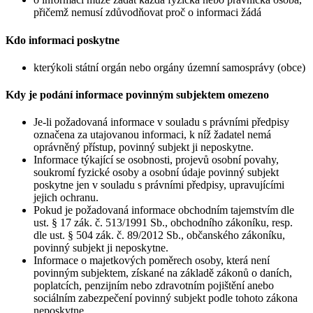
přičemž nemusí zdůvodňovat proč o informaci žádá
Kdo informaci poskytne
kterýkoli státní orgán nebo orgány územní samosprávy (obce)
Kdy je podání informace povinným subjektem omezeno
Je-li požadovaná informace v souladu s právními předpisy
označena za utajovanou informaci, k níž žadatel nemá
oprávněný přístup, povinný subjekt ji neposkytne.
Informace týkající se osobnosti, projevů osobní povahy,
soukromí fyzické osoby a osobní údaje povinný subjekt
poskytne jen v souladu s právními předpisy, upravujícími
jejich ochranu.
Pokud je požadovaná informace obchodním tajemstvím dle
ust. § 17 zák. č. 513/1991 Sb., obchodního zákoníku, resp.
dle ust. § 504 zák. č. 89/2012 Sb., občanského zákoníku,
povinný subjekt ji neposkytne.
Informace o majetkových poměrech osoby, která není
povinným subjektem, získané na základě zákonů o daních,
poplatcích, penzijním nebo zdravotním pojištění anebo
sociálním zabezpečení povinný subjekt podle tohoto zákona
neposkytne.