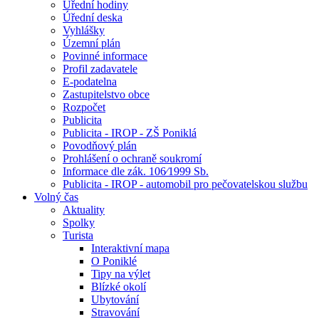
Úřední hodiny
Úřední deska
Vyhlášky
Územní plán
Povinné informace
Profil zadavatele
E-podatelna
Zastupitelstvo obce
Rozpočet
Publicita
Publicita - IROP - ZŠ Poniklá
Povodňový plán
Prohlášení o ochraně soukromí
Informace dle zák. 106⁄1999 Sb.
Publicita - IROP - automobil pro pečovatelskou službu
Volný čas
Aktuality
Spolky
Turista
Interaktivní mapa
O Poniklé
Tipy na výlet
Blízké okolí
Ubytování
Stravování