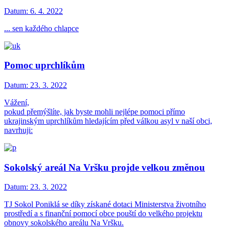
Datum:
6. 4. 2022
... sen každého chlapce
Pomoc uprchlíkům
Datum:
23. 3. 2022
Vážení,
pokud přemýšlíte, jak byste mohli nejlépe pomoci přímo
ukrajinským uprchlíkům hledajícím před válkou asyl v naší obci,
navrhuji:
Sokolský areál Na Vršku projde velkou změnou
Datum:
23. 3. 2022
TJ Sokol Poniklá se díky získané dotaci Ministerstva životního
prostředí a s finanční pomocí obce pouští do velkého projektu
obnovy sokolského areálu Na Vršku.