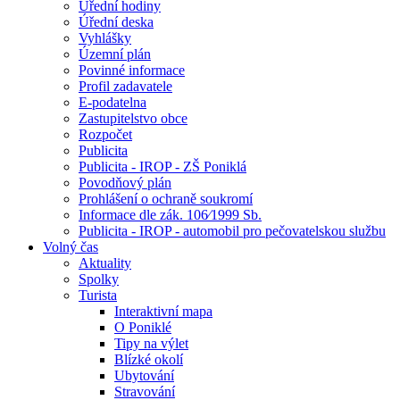
Úřední hodiny
Úřední deska
Vyhlášky
Územní plán
Povinné informace
Profil zadavatele
E-podatelna
Zastupitelstvo obce
Rozpočet
Publicita
Publicita - IROP - ZŠ Poniklá
Povodňový plán
Prohlášení o ochraně soukromí
Informace dle zák. 106⁄1999 Sb.
Publicita - IROP - automobil pro pečovatelskou službu
Volný čas
Aktuality
Spolky
Turista
Interaktivní mapa
O Poniklé
Tipy na výlet
Blízké okolí
Ubytování
Stravování