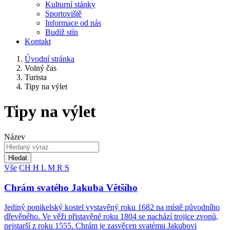
Kulturní stánky
Sportoviště
Informace od nás
Budiž stín
Kontakt
Úvodní stránka
Volný čas
Turista
Tipy na výlet
Tipy na výlet
Název
Hledat
Vše
CH
H
L
M
R
S
Chrám svatého Jakuba Většího
Jediný ponikelský kostel vystavěný roku 1682 na místě původního
dřevěného. Ve věži přistavěné roku 1804 se nachází trojice zvonů,
nejstarší z roku 1555. Chrám je zasvěcen svatému Jakubovi