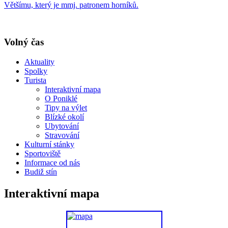
Většímu, který je mmj. patronem horníků.
Volný čas
Aktuality
Spolky
Turista
Interaktivní mapa
O Poniklé
Tipy na výlet
Blízké okolí
Ubytování
Stravování
Kulturní stánky
Sportoviště
Informace od nás
Budiž stín
Interaktivní mapa