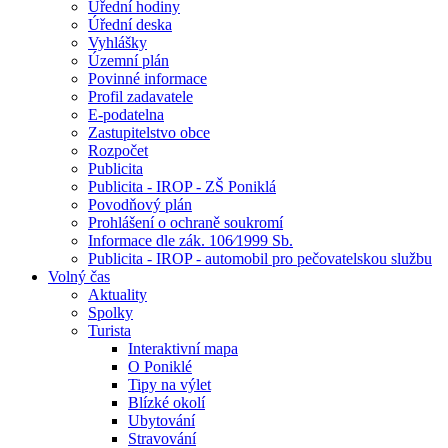
Úřední hodiny
Úřední deska
Vyhlášky
Územní plán
Povinné informace
Profil zadavatele
E-podatelna
Zastupitelstvo obce
Rozpočet
Publicita
Publicita - IROP - ZŠ Poniklá
Povodňový plán
Prohlášení o ochraně soukromí
Informace dle zák. 106⁄1999 Sb.
Publicita - IROP - automobil pro pečovatelskou službu
Volný čas
Aktuality
Spolky
Turista
Interaktivní mapa
O Poniklé
Tipy na výlet
Blízké okolí
Ubytování
Stravování