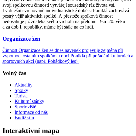
svojí spolkovou činností vytvářejí sousedský ráz života vsi.
I v dnešní svrchovaně individualistické době si Poniklá zachovává
pestrý vějíř aktivních spolků. A přestože spolková činnost
nedosahuje již zdaleka svého vrcholu na přelomu 19.a 20. věku
a za dob I. republiky, máme být stále na co hrdí.
Organizace žen
Činnost Organizace žen se dnes navenek projevuje zejména při
výpomoci ostatním spolkům a obci Poniklá při pořádání kulturních a
sportovních akcí (např. Pohádkový les).
Volný čas
Aktuality
Spolky
Turista
Kulturní stánky
Sportoviště
Informace od nás
Budiž stín
Interaktivní mapa