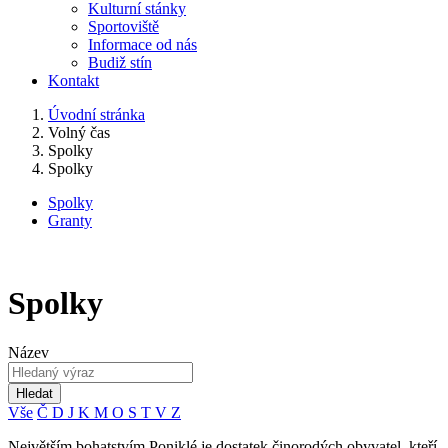
Kulturní stánky
Sportoviště
Informace od nás
Budiž stín
Kontakt
Úvodní stránka
Volný čas
Spolky
Spolky
Spolky
Granty
Spolky
Název
Hledat
Vše
Č
D
J
K
M
O
S
T
V
Z
Největším bohatstvím Poniklé je dostatek činorodých obyvatel, kteří