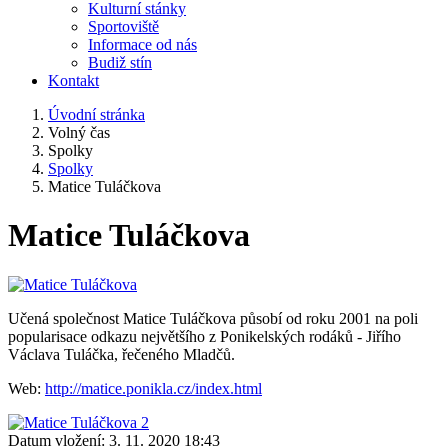
Kulturní stánky
Sportoviště
Informace od nás
Budiž stín
Kontakt
Úvodní stránka
Volný čas
Spolky
Spolky
Matice Tuláčkova
Matice Tuláčkova
Učená společnost Matice Tuláčkova působí od roku 2001 na poli
popularisace odkazu největšího z Ponikelských rodáků - Jiřího
Václava Tuláčka, řečeného Mladčů.
Web:
http://matice.ponikla.cz/index.html
Datum vložení:
3. 11. 2020 18:43