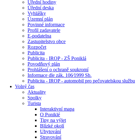
Úřední hodiny
Úřední deska
Vyhlášky
Územní plán
Povinné informace
Profil zadavatele
E-podatelna
Zastupitelstvo obce
Rozpočet
Publicita
Publicita - IROP - ZŠ Poniklá
Povodňový plán
Prohlášení o ochraně soukromí
Informace dle zák. 106⁄1999 Sb.
Publicita - IROP - automobil pro pečovatelskou službu
Volný čas
Aktuality
Spolky
Turista
Interaktivní mapa
O Poniklé
Tipy na výlet
Blízké okolí
Ubytování
Stravování