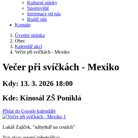
Kulturní stánky
Sportoviště
Informace od nás
Budiž stín
Kontakt
Úvodní stránka
Obec
Kalendář akcí
Večer při svíčkách - Mexiko
Večer při svíčkách - Mexiko
Kdy:
13. 3. 2026 18:00
Kde:
Kinosál ZŠ Poniklá
Přidat do Google kalendáře
Lukáš Zajíček, "nábytkář na cestách"
Typ akce: ostatní (přednáška)