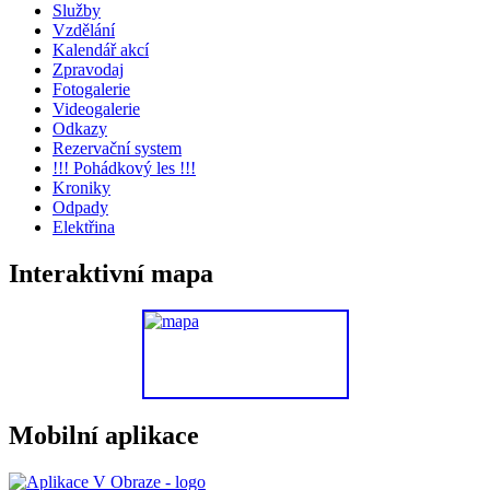
Služby
Vzdělání
Kalendář akcí
Zpravodaj
Fotogalerie
Videogalerie
Odkazy
Rezervační system
!!! Pohádkový les !!!
Kroniky
Odpady
Elektřina
Interaktivní mapa
Mobilní aplikace