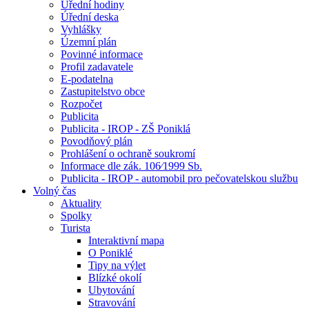
Úřední hodiny
Úřední deska
Vyhlášky
Územní plán
Povinné informace
Profil zadavatele
E-podatelna
Zastupitelstvo obce
Rozpočet
Publicita
Publicita - IROP - ZŠ Poniklá
Povodňový plán
Prohlášení o ochraně soukromí
Informace dle zák. 106⁄1999 Sb.
Publicita - IROP - automobil pro pečovatelskou službu
Volný čas
Aktuality
Spolky
Turista
Interaktivní mapa
O Poniklé
Tipy na výlet
Blízké okolí
Ubytování
Stravování