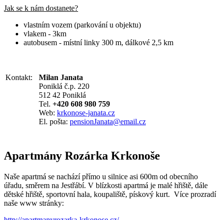
Jak se k nám dostanete?
vlastním vozem (parkování u objektu)
vlakem - 3km
autobusem - místní linky 300 m, dálkové 2,5 km
Kontakt:
Milan Janata
Poniklá č.p. 220
512 42 Poniklá
Tel.
+420 608 980 759
Web:
krkonose-janata.cz
El. pošta:
pensionJanata@email.cz
Apartmány Rozárka Krkonoše
Naše apartmá se nachází přímo u silnice asi 600m od obecního
úřadu, směrem na Jestřábí. V blízkosti apartmá je malé hřiště, dále
dětské hřiště, sportovní hala, koupaliště, pískový kurt. Více prozradí
naše www stránky:
http://apartmanyrozarka-krkonose.cz/