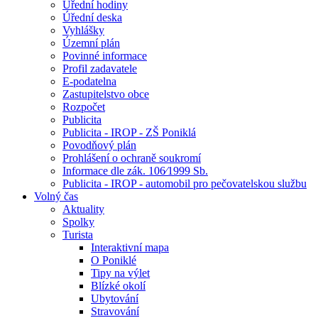
Úřední hodiny
Úřední deska
Vyhlášky
Územní plán
Povinné informace
Profil zadavatele
E-podatelna
Zastupitelstvo obce
Rozpočet
Publicita
Publicita - IROP - ZŠ Poniklá
Povodňový plán
Prohlášení o ochraně soukromí
Informace dle zák. 106⁄1999 Sb.
Publicita - IROP - automobil pro pečovatelskou službu
Volný čas
Aktuality
Spolky
Turista
Interaktivní mapa
O Poniklé
Tipy na výlet
Blízké okolí
Ubytování
Stravování