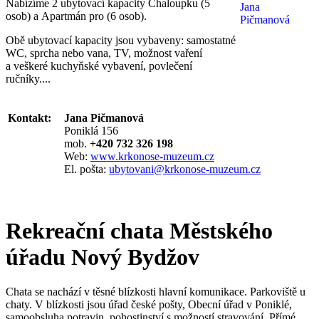
Nabízíme 2 ubytovací kapacity Chaloupku (5
osob) a Apartmán pro (6 osob).
Obě ubytovací kapacity jsou vybaveny: samostatné
WC, sprcha nebo vana, TV, možnost vaření
a veškeré kuchyňské vybavení, povlečení
ručníky....
Kontakt:
Jana Pičmanová
Poniklá 156
mob.
+420 732 326 198
Web:
www.krkonose-muzeum.cz
El. pošta:
ubytovani@krkonose-muzeum.cz
Rekreační chata Městského
úřadu Nový Bydžov
Chata se nachází v těsné blízkosti hlavní komunikace. Parkoviště u
chaty. V blízkosti jsou úřad české pošty, Obecní úřad v Poniklé,
samoobsluha potravin, pohostinství s možností stravování. Přímé