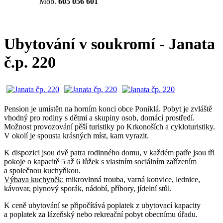
Mob.
605 056 601
Ubytování v soukromí - Janata
č.p. 220
Pension je umístěn na horním konci obce Poniklá. Pobyt je zvláště
vhodný pro rodiny s dětmi a skupiny osob, domácí prostředí.
Možnost provozování pěší turistiky po Krkonoších a cykloturistiky.
V okolí je spousta krásných míst, kam vyrazit.
K dispozici jsou dvě patra rodinného domu, v každém patře jsou tři
pokoje o kapacitě 5 až 6 lůžek s vlastním sociálním zařízením
a společnou kuchyňkou.
Výbava kuchyněk:
mikrovlnná trouba, varná konvice, lednice,
kávovar, plynový sporák, nádobí, příbory, jídelní stůl.
K ceně ubytování se připočítává poplatek z ubytovací kapacity
a poplatek za lázeňský nebo rekreační pobyt obecnímu úřadu.