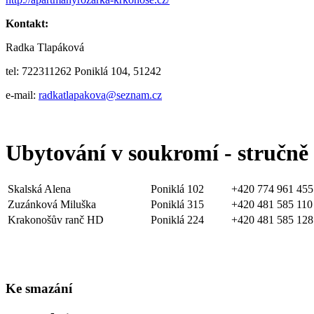
Kontakt:
Radka Tlapáková
tel: 722311262 Poniklá 104, 51242
e-mail:
radkatlapakova@seznam.cz
Ubytování v soukromí - stručně
Skalská Alena
Poniklá 102
+420 774 961 455
Zuzánková Miluška
Poniklá 315
+420 481 585 110
Krakonošův ranč HD
Poniklá 224
+420 481 585 128
Ke smazání