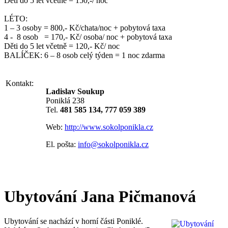
Děti do 5 let včetně = 150,-/ noc
LÉTO:
1 – 3 osoby = 800,- Kč/chata/noc + pobytová taxa
4 - 8 osob = 170,- Kč/ osoba/ noc + pobytová taxa
Děti do 5 let včetně = 120,- Kč/ noc
BALÍČEK: 6 – 8 osob celý týden = 1 noc zdarma
Kontakt:
Ladislav Soukup
Poniklá 238
Tel.
481 585 134
, 777 059 389
Web:
http://www.sokolponikla.cz
El. pošta:
info@sokolponikla.cz
Ubytování Jana Pičmanová
Ubytování se nachází v horní části Poniklé.