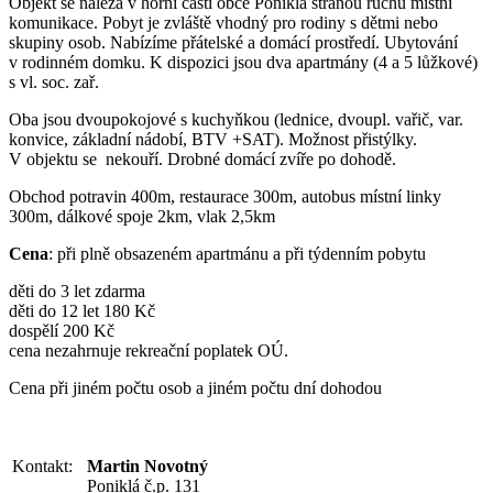
Objekt se nalézá v horní části obce Poniklá stranou ruchu místní
komunikace. Pobyt je zvláště vhodný pro rodiny s dětmi nebo
skupiny osob. Nabízíme přátelské a domácí prostředí. Ubytování
v rodinném domku. K dispozici jsou dva apartmány (4 a 5 lůžkové)
s vl. soc. zař.
Oba jsou dvoupokojové s kuchyňkou (lednice, dvoupl. vařič, var.
konvice, základní nádobí, BTV +SAT). Možnost přistýlky.
V objektu se nekouří. Drobné domácí zvíře po dohodě.
Obchod potravin 400m, restaurace 300m, autobus místní linky
300m, dálkové spoje 2km, vlak 2,5km
Cena
: při plně obsazeném apartmánu a při týdenním pobytu
děti do 3 let zdarma
děti do 12 let 180 Kč
dospělí 200 Kč
cena nezahrnuje rekreační poplatek OÚ.
Cena při jiném počtu osob a jiném počtu dní dohodou
Kontakt:
Martin Novotný
Poniklá č.p. 131