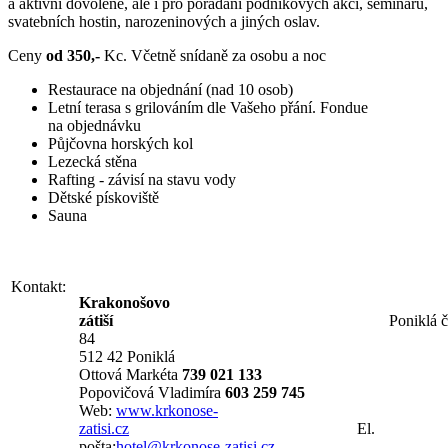
a aktivní dovolené, ale i pro pořádání podnikových akcí, seminářů,
svatebních hostin, narozeninových a jiných oslav.
Ceny
od 350,-
Kc. Včetně snídaně za osobu a noc
Restaurace na objednání (nad 10 osob)
Letní terasa s grilováním dle Vašeho přání. Fondue
na objednávku
Půjčovna horských kol
Lezecká stěna
Rafting - závisí na stavu vody
Dětské pískoviště
Sauna
Kontakt:
Krakonošovo
zátiší
Poniklá č.p
84
512 42 Poniklá
Ottová Markéta
739 021 133
Popovičová Vladimíra
603 259 745
Web:
www.krkonose-
zatisi.cz
El.
pošta:
hotel@krkonose-zatisi.cz