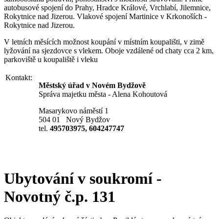
autobusové spojení do Prahy, Hradce Králové, Vrchlabí, Jilemnice,
Rokytnice nad Jizerou. Vlakové spojení Martinice v Krkonoších -
Rokytnice nad Jizerou.
V letních měsících možnost koupání v místním koupališti, v zimě
lyžování na sjezdovce s vlekem. Oboje vzdálené od chaty cca 2 km,
parkoviště u koupaliště i vleku
Kontakt:
Městský úřad v Novém Bydžově
Správa majetku města - Alena Kohoutová
Masarykovo náměstí 1
504 01 Nový Bydžov
tel.
495703975, 604247747
Ubytování v soukromí -
Novotný č.p. 131