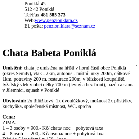
Poniklá 45
512 42 Poniklá
Tel/Fax
481 585 373
Web:
www.penzionklara.cz
El. pošta:
penzion.klara@seznam.cz
Chata Babeta Poniklá
Umístění:
chata je umístěna na hřišti v horní části obce Poniklá
(okres Semily), vlak - 2km, autobus - místní linky 200m, dálkové
1km, potraviny 200 m, restaurace 200m, v blízkosti koupaliště,
lyžařský vlek v obci délky 700 m (levný a bez front), bazén a sauna
v Jilemnici, squash v Poniklé
Ubytování:
2x třílůžkový, 1x dvoulůžkový, možnost 2x přistýlky,
kuchyňka, společenská místnost, WC, sprcha
Cena:
ZIMA:
1 – 3 osoby = 900,- Kč/ chata/ noc + pobytová taxa
4 – 8 osob = 200,- Kč/ osoba/ noc + pobytová taxa