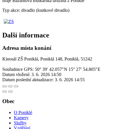
hraje Bažantova loutkářská družina z Poniklé
Typ akce: divadlo (loutkové divadlo)
Další informace
Adresa místa konání
Kinosál ZŠ Poniklá, Poniklá 148, Poniklá, 51242
Souřadnice GPS:
50° 39′ 42.057″N 15° 27′ 54.805″E
Datum vložení:
3. 6. 2026 14:50
Datum poslední aktualizace:
3. 6. 2026 14:55
Obec
O Poniklé
Kamery
Služby
Vzdělání