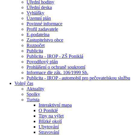
Úřední hodiny
Úřední deska
Vyhlášky
Územní plán
Povinné informace
Profil zadavatele
E-podatelna
Zastupitelstvo obce
Rozpočet
Publicita
Publicita - IROP - ZŠ Poniklá
Povodňový plán
Prohlášení o ochraně soukromí
Informace dle zák. 106⁄1999 Sb.
Publicita - IROP - automobil pro pečovatelskou službu
Volný čas
Aktuality
Spolky
Turista
Interaktivní mapa
O Poniklé
Tipy na výlet
Blízké okolí
Ubytování
Stravování